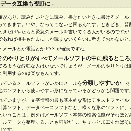
- データ互換も視野に -
権があり、読みたいときに読み、書きたいときに書けるメール
ってきます。いや、なってこないと困るんです。ときどき、普
ときだけやたらと緊急のメールを書いてくる人がいるのですが
であれば相手もたまにしか読まないくらいに考えておかないと
メールとか電話とか FAX が確実ですね。
そのやりとりがすべてメールソフトの中に残るところ
てるような酔狂な人はいないでしょうが、メールのやりとりは
て利用するのは楽なもんです。
分類しやすいか
っているメールソフトがいかにメールを
、そ
他のソフトから使いやすい形になっているかどうかも問題です
れていますが、文字情報の最も基本的な形はテキストファイル
計算ソフト、データベースソフトなど、様々な形のソフトに、
ということは、例えばメールソフト本体の検索性能がそれほど
ールデータを整理することも可能だし、ちょっと加工すればそ
けです。