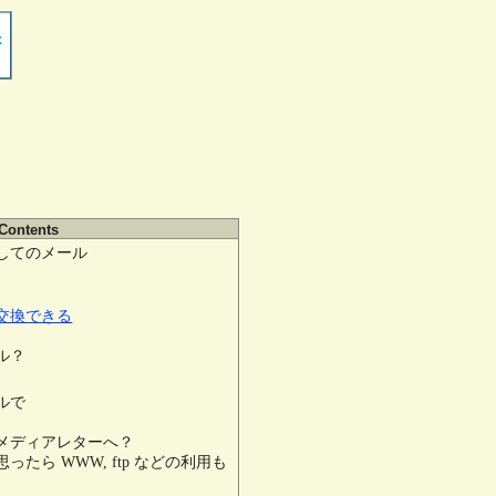
 Contents
してのメール
交換できる
ル？
ルで
メディアレターへ？
たら WWW, ftp などの利用も