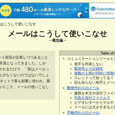
ルはこうして使いこなせ
メールはこうして使いこなせ
概念編
Table of
いう表現が定着しつつあること
コミュニケーションツールと
は半ば常識となってきました。しか
相手を拘束しない
緊急性より記録性
されるだけで、「実はメールっ
複数の人間が同時に情報
も少なくないのではないでしょ
スレッドって知ってる？
ーネットで最も頻繁に使われ、最
顔も知らない相手とメー
からこそ、メールの使いこなし
郵便代わりのメール
書類を本文や添付ファイ
写真を添付ファイルで
ビデオレターからマルチ
メールには大きすぎると思っ
手帳代わりのメール