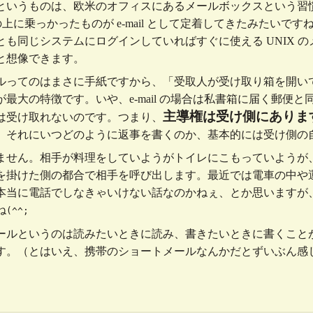
というものは、欧米のオフィスにあるメールボックスという習
の上に乗っかったものが e-mail として定着してきたみたいで
も同じシステムにログインしていればすぐに使える UNIX 
と想像できます。
ルってのはまさに手紙ですから、「受取人が受け取り箱を開い
最大の特徴です。いや、e-mail の場合は私書箱に届く郵便
主導権は受け側にありま
は受け取れないのです。つまり、
、それにいつどのように返事を書くのか、基本的には受け側の
ません。相手が料理をしていようがトイレにこもっていようが
を掛けた側の都合で相手を呼び出します。最近では電車の中や
本当に電話でしなきゃいけない話なのかねぇ、とか思いますが
ね
(^^;
ールというのは読みたいときに読み、書きたいときに書くこと
す。（とはいえ、携帯のショートメールなんかだとずいぶん感