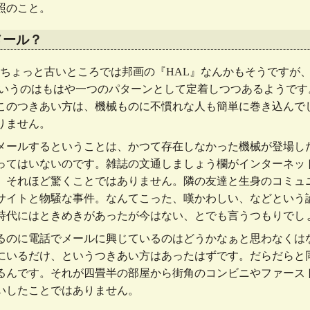
照のこと。
メール？
ail』 とか、ちょっと古いところでは邦画の『HAL』なんかもそうで
というのはもはや一つのパターンとして定着しつつあるようです
このつきあい方は、機械ものに不慣れな人も簡単に巻き込んで
りません。
メールするということは、かつて存在しなかった機械が登場し
ってはいないのです。雑誌の文通しましょう欄がインターネッ
。それほど驚くことではありません。隣の友達と生身のコミュ
サイトと物騒な事件。なんてこった、嘆かわしい、などという
時代にはときめきがあったが今はない、とでも言うつもりでし
るのに電話でメールに興じているのはどうかなぁと思わなくは
にいるだけ、というつきあい方はあったはずです。だらだらと
るんです。それが四畳半の部屋から街角のコンビニやファース
いしたことではありません。