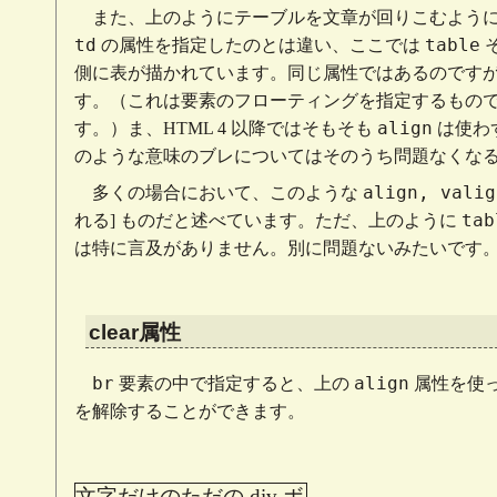
また、上のようにテーブルを文章が回りこむよう
td
table
の属性を指定したのとは違い、ここでは
側に表が描かれています。同じ属性ではあるのです
す。（これは要素のフローティングを指定するもの
align
す。）ま、HTML 4 以降ではそもそも
は使わ
のような意味のブレについてはそのうち問題なくな
align, valig
多くの場合において、このような
tab
れる] ものだと述べています。ただ、上のように
は特に言及がありません。別に問題ないみたいです
clear属性
br
align
要素の中で指定すると、上の
属性を使
を解除することができます。
文字だけのただの div ボ