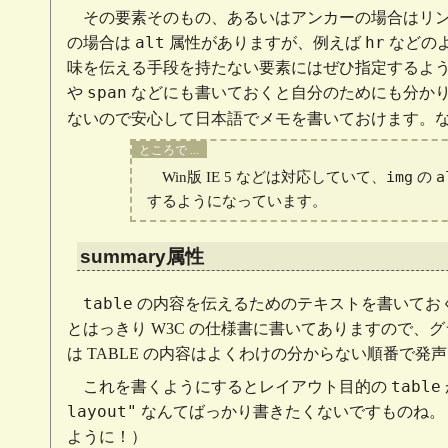
その要素そのもの、あるいはアンカーの場合はリ
alt
hr
の場合は
属性がありますが、例えば
などの
味を伝える手段を持たない要素にはぜひ指定するよ
span
や
などにも書いておくと自分のためにも分か
ないので安心して日本語でメモを書いておけます。
Win版 IE 5 などは対応していて、
img
の
a
するようになっています。
summary属性
table
の内容を伝えるためのテキストを書いてお
とはっきり W3C の仕様書に書いてありますので
は TABLE の内容はよくわけの分からない順番で
table
これを書くようにするとレイアウト目的の
layout"
なんてばっかり書きたくないですものね。
ように！）