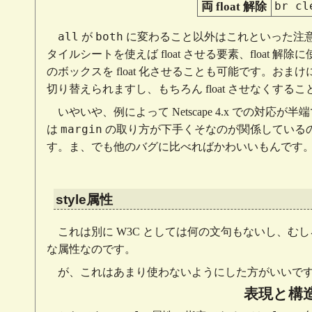
br cl
両 float 解除
all
both
が
に変わること以外はこれといった注意
タイルシートを使えば float させる要素、floa
のボックスを float 化させることも可能です。おまけに代
切り替えられますし、もちろん float させなくす
いやいや、例によって Netscape 4.x での対応が半
margin
は
の取り方が下手くそなのが関係しているのかも
す。ま、でも他のバグに比べればかわいいもんです
style属性
これは別に W3C としては何の文句もないし、むし
な属性なのです。
が、これはあまり使わないようにした方がいいで
表現と構