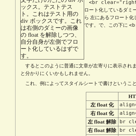
<br clear="righ
ックス。テストテス
ロート化しているダミ
ト。これはテスト用の
ら 左にあるフロート
div ボックスです。これ
<b
です。で、この下に
は右側のダミーの画像
の float を解除しつつ、
自分自身が左側でフロ
ート化しているはずで
す。
するとこのように普通に文章が左寄りに表示され
と分かりにくいかもしれません。
これ、例によってスタイルシートで書けというこ
H
align
左 float 化
align
右 float 化
br cl
左 float 解除
br cl
右 float 解除