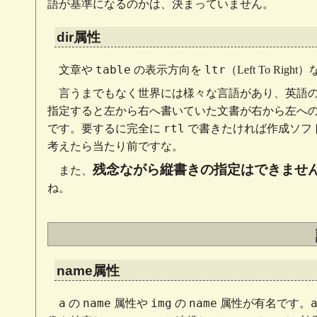
語が基準になるのかは、決まっていません。
dir属性
table
ltr
文章や
の表示方向を
（Left To Righ
言うまでもなく世界には様々な言語があり、英語
指定すると左から右へ書いていた文書が右から左へ
rtl
です。要するに完全に
で書きたければ作成ソフ
考えたら当たり前ですな。
残念ながら縦書きの指定はできませ
また、
ね。
name属性
a
name
img
name
の
属性や
の
属性が有名です。