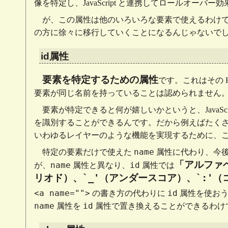
像を特定し、JavaScript と連携してロールオー
が、この属性は他のいろいろな要素で使えるわけ
の方に徐々に移行していくことになるんじゃないでしょうか
id属性
要素を特定するための属性
です。これはその 
要素が同じ名前を持っていることは認められません
要素が特定できると何が嬉しいかというと、JavaScrip
を識別することができるんです。だから例えばたく
いわゆるレイヤーのような機能を実現するために、
name
特定の要素だけで使えた
属性に代わり、今
「アルファ
name
id
が、
属性と異なり、
属性では
`_'
`:'
リオド）、
（アンダースコア）、
（
<a name="">
id
の書き方の代わりに
属性を使おう
name
id
属性を
属性で置き換えることができるわけ