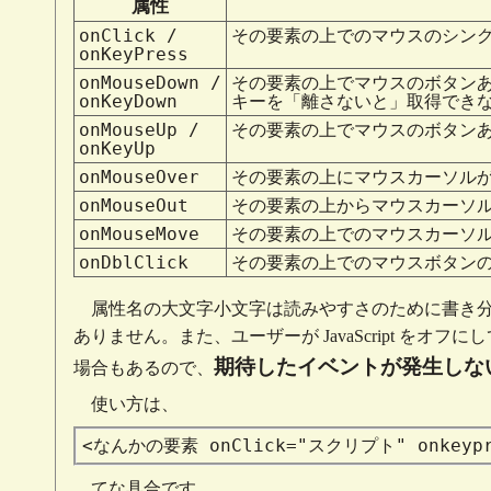
属性
onClick /
その要素の上でのマウスのシン
onKeyPress
onMouseDown /
その要素の上でマウスのボタン
onKeyDown
キーを「離さないと」取得でき
onMouseUp /
その要素の上でマウスのボタン
onKeyUp
onMouseOver
その要素の上にマウスカーソル
onMouseOut
その要素の上からマウスカーソ
onMouseMove
その要素の上でのマウスカーソ
onDblClick
その要素の上でのマウスボタン
属性名の大文字小文字は読みやすさのために書き
ありません。また、ユーザーが JavaScript を
期待したイベントが発生しな
場合もあるので、
使い方は、
<なんかの要素
onClick="スクリプト" onkey
てな具合です。