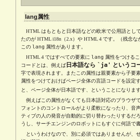
lang属性
HTML はもともと日本語などの欧米で公用語と
たのが HTML i18n（2.x）や HTML 4 です。
lang
この
属性があります。
lang
HTML 4 ではすべての要素に
属性をつけるこ
`ja'
日本語なら
というコ
コードとは、例えば
字で表現されます。またこの属性は親要素から子要
属性をつけておけばページ全体の言語コードを設定
と、ページ全体が日本語です、ということになりま
例えばこの属性がなくても日本語対応のブラウザ
フォントのコントロールがより柔軟になったり、音
ティブの人の発音が自動的に切り替わったりするだ
うし、サーチエンジンのロボットにもすぐに何語で
というわけなので、別に必須ではありませんが、