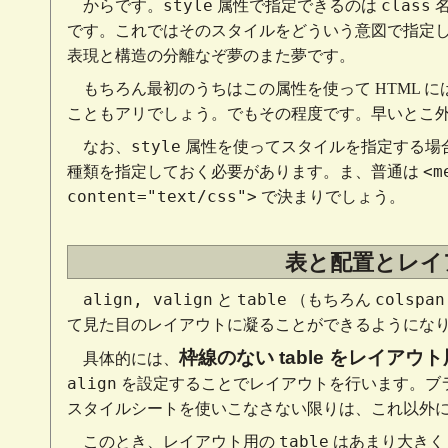
style
class
からです。
属性で指定できるのは
名
です。これではそのスタイルをどういう意図で指定
表現と構造の分離なぞ夢のまた夢です。
もちろん最初のうちはこの属性を使って HTML 
こともアリでしょう。でもその程度です。早いとこ
style
なお、
属性を使ってスタイルを指定する場
<m
種類を指定しておく必要があります。ま、普通は
content="text/css">
で決まりでしょう。
表と配置とレイ
align, valign
table
colspan
と
（もちろん
て見た目のレイアウトに凝ることができるようにな
枠線のない table をレイアウ
具体的には、
align
を設定することでレイアウトを行います。ブ
スタイルシートを使いこなさない限りは、これ以外
table
このとき、レイアウト用の
はあまり大きくしない