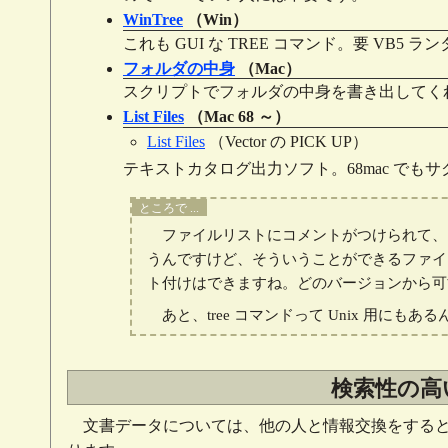
WinTree
（Win）
これも GUI な TREE コマンド。要 VB5 ラ
フォルダの中身
（Mac）
スクリプトでフォルダの中身を書き出してく
List Files
（Mac 68 ～）
List Files
（Vector の PICK UP）
テキストカタログ出力ソフト。68mac でも
ファイルリストにコメントがつけられて、
うんですけど、そういうことができるファイラーっ
ト付けはできますね。どのバージョンから可
あと、tree コマンドって Unix 用にもあ
検索性の高
文書データについては、他の人と情報交換をする