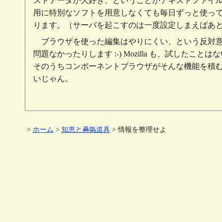
ストデータが大好き、ということがテキストファイルベ
用に特別なソフトを用意しなくても毎日ずっと使っ
ります。（サーバを起こすのは一度設定しまえばあ
ブラウザを使った編集はやりにくい、という反対意見が
問題なかったりします
:-)
Mozilla も、試したこ
そのうちコンポーネントブラウザがそんな機能を積むん
いじゃん。
>
ホーム
>
知恵と
勇気
道具
> 情報を整理せよ