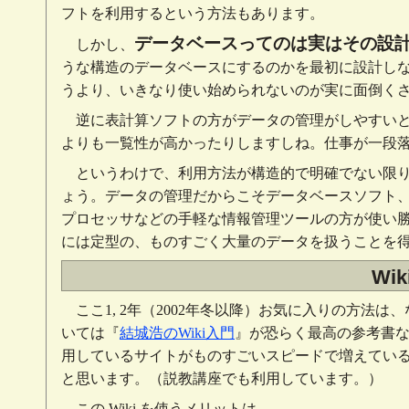
フトを利用するという方法もあります。
データベースってのは実はその設
しかし、
うな構造のデータベースにするのかを最初に設計し
うより、いきなり使い始められないのが実に面倒く
逆に表計算ソフトの方がデータの管理がしやすい
よりも一覧性が高かったりしますしね。仕事が一段落する
というわけで、利用方法が構造的で明確でない限
ょう。データの管理だからこそデータベースソフト
プロセッサなどの手軽な情報管理ツールの方が使い
には定型の、ものすごく大量のデータを扱うことを
Wi
ここ1, 2年（2002年冬以降）お気に入りの方法は、
いては『
結城浩のWiki入門
』が恐らく最高の参考書なので
用しているサイトがものすごいスピードで増えてい
と思います。（説教講座でも利用しています。）
この Wiki を使うメリットは