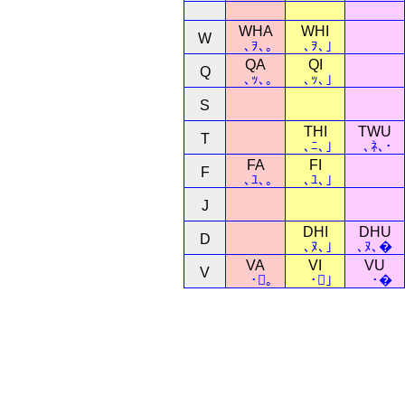
WHA
WHI
W
､ｦ､｡
､ｦ､｣
QA
QI
Q
､ｯ､｡
､ｯ､｣
S
THI
TWU
T
､ﾆ､｣
､ﾈ､･
FA
FI
F
､ﾕ､｡
､ﾕ､｣
J
DHI
DHU
D
､ﾇ､｣
､ﾇ､�
VA
VI
VU
V
･｡
･｣
･�