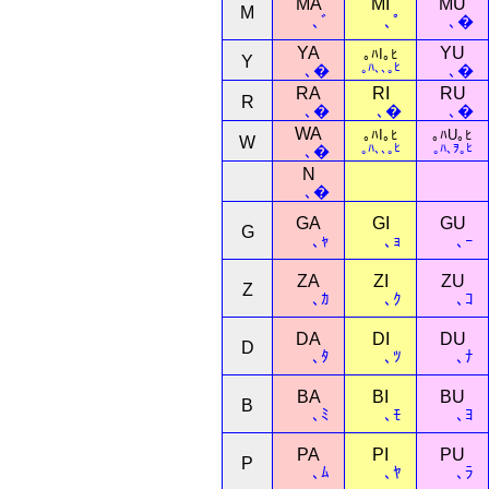
MA
MI
MU
M
､ﾞ
､ﾟ
､�
YA
YU
｡ﾊI｡ﾋ
Y
｡ﾊ､､｡ﾋ
､�
､�
RA
RI
RU
R
､�
､�
､�
WA
｡ﾊI｡ﾋ
｡ﾊU｡ﾋ
W
｡ﾊ､､｡ﾋ
｡ﾊ､ｦ｡ﾋ
､�
N
､�
GA
GI
GU
G
､ｬ
､ｮ
､ｰ
ZA
ZI
ZU
Z
､ｶ
､ｸ
､ｺ
DA
DI
DU
D
､ﾀ
､ﾂ
､ﾅ
BA
BI
BU
B
､ﾐ
､ﾓ
､ﾖ
PA
PI
PU
P
､ﾑ
､ﾔ
､ﾗ