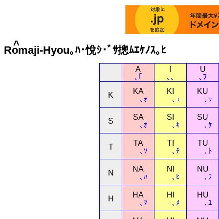
^
Romaji-Hyou｡ﾊ･悅ｼ･ﾞｻ摠ﾑｴｹﾉｽ｡ﾋ
A
I
U
､｢
､､
､ｦ
KA
KI
KU
K
､ｫ
､ｭ
､ｯ
SA
SI
SU
S
､ｵ
､ｷ
､ｹ
TA
TI
TU
T
､ｿ
､ﾁ
､ﾄ
NA
NI
NU
N
､ﾊ
､ﾋ
､ﾌ
HA
HI
HU
H
､ﾏ
､ﾒ
､ﾕ